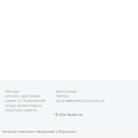
ПРО НАС
INSTAGRAM
ОПЛАТА І ДОСТАВКА
TIKTOK
ОБМІН ТА ПОВЕРНЕННЯ
SALES@MARBLECLO.COM.UA
УГОДА КОРИСТУВАЧА
ПУБЛІЧНА ОФЕРТА
© 2026 Marble Clo
Інтернет-магазин створений з Хорошоп